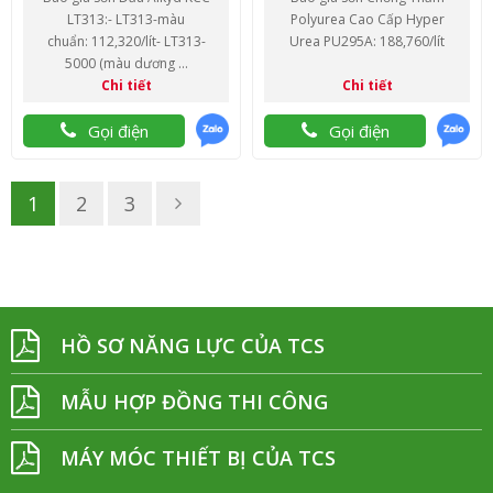
LT313:- LT313-màu
Polyurea Cao Cấp Hyper
chuẩn: 112,320/lít- LT313-
Urea PU295A: 188,760/lít
5000 (màu dương ...
Chi tiết
Chi tiết
Gọi điện
Gọi điện
1
2
3
HỒ SƠ NĂNG LỰC CỦA TCS
MẪU HỢP ĐỒNG THI CÔNG
MÁY MÓC THIẾT BỊ CỦA TCS