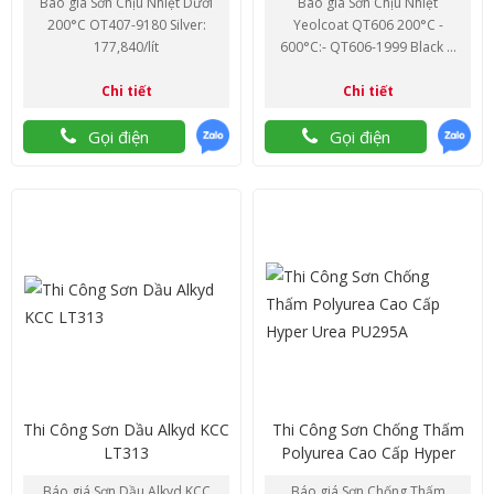
Báo giá Sơn Chịu Nhiệt Dưới
Báo giá Sơn Chịu Nhiệt
200°C OT407-9180 Silver:
Yeolcoat QT606 200°C -
177,840/lít
600°C:- QT606-1999 Black ...
Chi tiết
Chi tiết
Gọi điện
Gọi điện
Thi Công Sơn Dầu Alkyd KCC
Thi Công Sơn Chống Thấm
LT313
Polyurea Cao Cấp Hyper
Urea PU295A
Báo giá Sơn Dầu Alkyd KCC
Báo giá Sơn Chống Thấm