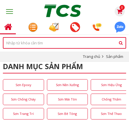
0
Trang chủ
Sản phẩm
DANH MỤC SẢN PHẨM
Sơn Epoxy
Sơn Nền Xưởng
Sơn Hiệu Ứng
Sơn Chống Cháy
Sơn Mái Tôn
Chống Thấm
Sơn Trang Trí
Sơn Bê Tông
Sơn Thể Thao