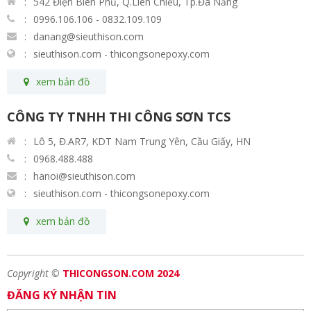
542 Điện Biên Phủ, Q.Liên Chiểu, Tp.Đà Nẵng
0996.106.106 - 0832.109.109
danang@sieuthison.com
sieuthison.com - thicongsonepoxy.com
xem bản đồ
CÔNG TY TNHH THI CÔNG SƠN TCS
Lô 5, Đ.AR7, KDT Nam Trung Yên, Cầu Giấy, HN
0968.488.488
hanoi@sieuthison.com
sieuthison.com - thicongsonepoxy.com
xem bản đồ
Copyright ©
THICONGSON.COM 2024
ĐĂNG KÝ NHẬN TIN