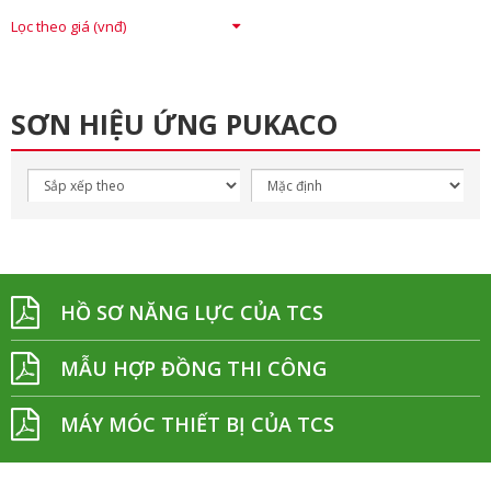
Lọc theo giá (vnđ)
SƠN HIỆU ỨNG PUKACO
HỒ SƠ NĂNG LỰC CỦA TCS
MẪU HỢP ĐỒNG THI CÔNG
MÁY MÓC THIẾT BỊ CỦA TCS