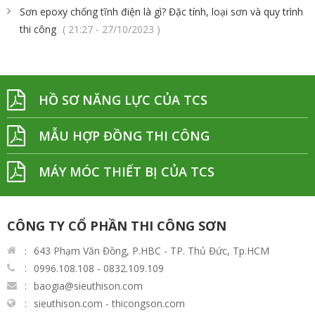
Sơn epoxy chống tĩnh điện là gì? Đặc tính, loại sơn và quy trình
thi công
( 21:27 - 27/10/2023 )
HỒ SƠ NĂNG LỰC CỦA TCS
MẪU HỢP ĐỒNG THI CÔNG
MÁY MÓC THIẾT BỊ CỦA TCS
CÔNG TY CỔ PHẦN THI CÔNG SƠN
643 Phạm Văn Đồng, P.HBC - TP. Thủ Đức, Tp.HCM
0996.108.108 - 0832.109.109
baogia@sieuthison.com
sieuthison.com - thicongson.com