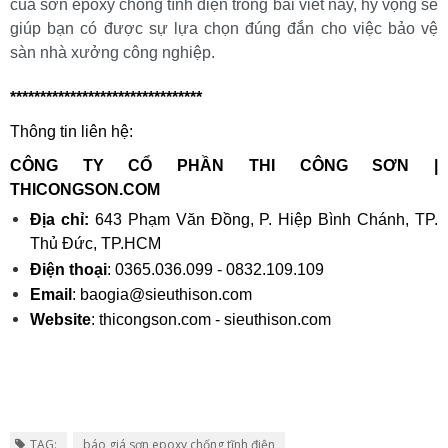
của sơn epoxy chống tĩnh điện trong bài viết này, hy vọng sẽ 
giúp bạn có được sự lựa chọn đúng đắn cho việc bảo vệ 
sàn nhà xưởng công nghiệp.
********************************
Thông tin liên hệ:
CÔNG TY CỔ PHẦN THI CÔNG SƠN | 
THICONGSON.COM
Địa chỉ:
 643 Phạm Văn Đồng, P. Hiệp Bình Chánh, TP. 
Thủ Đức, TP.HCM
Điện thoại
: 0365.036.099 - 0832.109.109 
Email
: baogia@sieuthison.com
Website
: thicongson.com - sieuthison.com
TAG:
báo giá sơn epoxy chống tĩnh điện