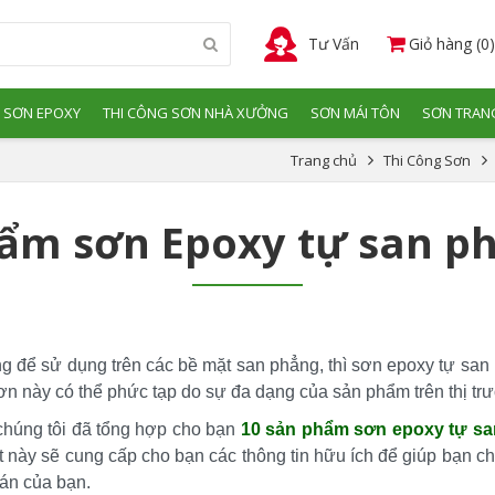
Tư Vấn
Giỏ hàng (0)
 SƠN EPOXY
THI CÔNG SƠN NHÀ XƯỞNG
SƠN MÁI TÔN
SƠN TRANG
Trang chủ
Thi Công Sơn
hẩm sơn Epoxy tự san p
g để sử dụng trên các bề mặt san phẳng, thì sơn epoxy tự san 
 sơn này có thể phức tạp do sự đa dạng của sản phẩm trên thị tr
húng tôi đã tổng hợp cho bạn 
10 sản phẩm sơn epoxy tự sa
ết này sẽ cung cấp cho bạn các thông tin hữu ích để giúp bạn c
án của bạn.