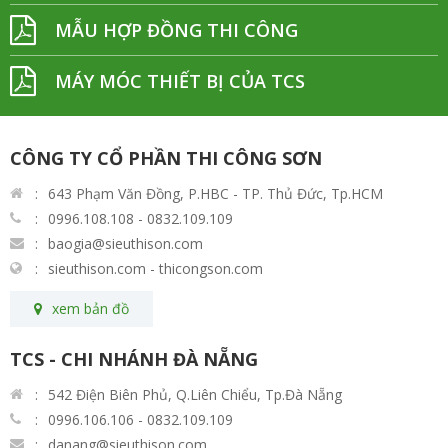
MẪU HỢP ĐỒNG THI CÔNG
MÁY MÓC THIẾT BỊ CỦA TCS
CÔNG TY CỔ PHẦN THI CÔNG SƠN
643 Phạm Văn Đồng, P.HBC - TP. Thủ Đức, Tp.HCM
0996.108.108 - 0832.109.109
baogia@sieuthison.com
sieuthison.com - thicongson.com
xem bản đồ
TCS - CHI NHÁNH ĐÀ NẴNG
542 Điện Biên Phủ, Q.Liên Chiểu, Tp.Đà Nẵng
0996.106.106 - 0832.109.109
danang@sieuthison.com