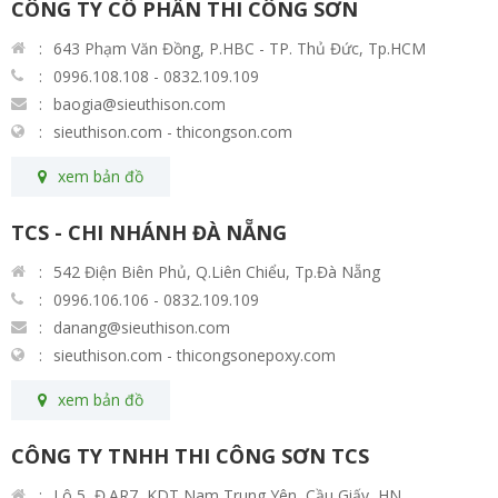
CÔNG TY CỔ PHẦN THI CÔNG SƠN
643 Phạm Văn Đồng, P.HBC - TP. Thủ Đức, Tp.HCM
0996.108.108 - 0832.109.109
baogia@sieuthison.com
sieuthison.com - thicongson.com
xem bản đồ
TCS - CHI NHÁNH ĐÀ NẴNG
542 Điện Biên Phủ, Q.Liên Chiểu, Tp.Đà Nẵng
0996.106.106 - 0832.109.109
danang@sieuthison.com
sieuthison.com - thicongsonepoxy.com
xem bản đồ
CÔNG TY TNHH THI CÔNG SƠN TCS
Lô 5, Đ.AR7, KDT Nam Trung Yên, Cầu Giấy, HN