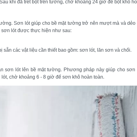
Sau khi đã trét bột trên tường, chờ khoảng 24 giờ để bột khô ho
tường. Sơn lót giúp cho bề mặt tường trở nên mượt mà và dẻo d
ăn sơn lót được thực hiện như sau:
bị sẵn các vật liệu cần thiết bao gồm: sơn lót, lăn sơn và chổi.
lăn sơn lót lên bề mặt tường. Phương pháp này giúp cho sơn 
 lót, chờ khoảng 6 - 8 giờ để sơn khô hoàn toàn.