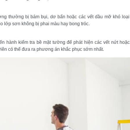
ường thường bị bám bụi, dơ bẩn hoặc các vết dầu mỡ khó loại
ho lớp sơn không bị phai màu hay bong tróc.
iến hành kiểm tra bề mặt tường để phát hiện các vết nứt hoặc 
 viên có thể đưa ra phương án khắc phục sớm nhất.