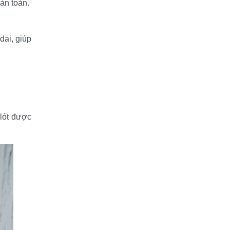
àn toàn.
ai, giúp 
lót được 