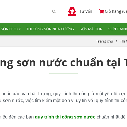
Tư Vấn
Giỏ hàng (0)
 SƠN EPOXY
THI CÔNG SƠN NHÀ XƯỞNG
SƠN MÁI TÔN
SƠN TRANG
Trang chủ
Thi
công sơn nước chuẩn tại
ẩn xác và chất lượng, quy trình thi công là một yếu tố cực 
 sơn nước, việc tìm kiếm một đơn vị uy tín với quy trình thi cô
thiệu đến các bạn 
quy trình thi công sơn nước
 chuẩn nhất để