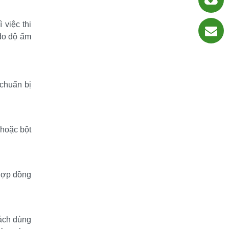
việc thi 
đo độ ẩm 
chuẩn bị 
hoặc bột 
hợp đồng 
ách dùng 