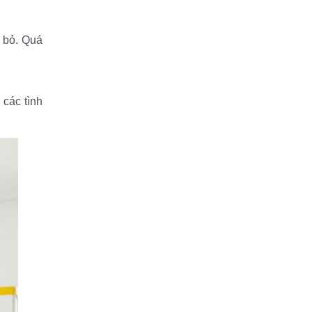
 bỏ. Quá 
các tình 