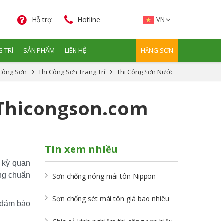
Hỗ trợ
Hotline
VN
 TRÍ
SẢN PHẨM
LIÊN HỆ
HÃNG SƠN
 Công Sơn
Thi Công Sơn Trang Trí
Thi Công Sơn Nước
 Thicongson.com
Tin xem nhiều
kỳ quan 
ng chuẩn 
Sơn chống nóng mái tôn Nippon
Sơn chống sét mái tôn giá bao nhiêu
 đảm bảo 