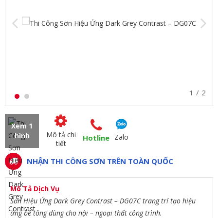
1
2
Xem 1
Mô tả chi
hình
Zalo
Hotline
tiết
NHẬN THI CÔNG SƠN TRÊN TOÀN QUỐC
Mô Tả Dịch Vụ
Sơn Hiệu Ứng Dark Grey Contrast – DG07C trang trí tạo hiệu
ứng bê tông dùng cho nội – ngoại thất công trình.