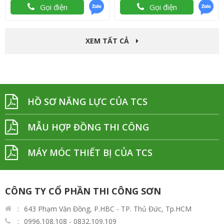
Gọi điện
Gọi điện
XEM TẤT CẢ
HỒ SƠ NĂNG LỰC CỦA TCS
MẪU HỢP ĐỒNG THI CÔNG
MÁY MÓC THIẾT BỊ CỦA TCS
CÔNG TY CỔ PHẦN THI CÔNG SƠN
643 Phạm Văn Đồng, P.HBC - TP. Thủ Đức, Tp.HCM
0996.108.108 - 0832.109.109