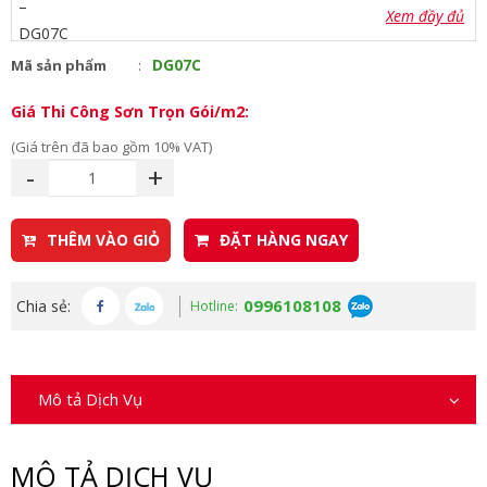
Xem đầy đủ
DG07C
Mã sản phẩm
Giá Thi Công Sơn Trọn Gói/m2:
(Giá trên đã bao gồm 10% VAT)
-
+
THÊM VÀO GIỎ
ĐẶT HÀNG NGAY
0996108108
Chia sẻ:
Hotline:
Mô tả Dịch Vụ
MÔ TẢ DỊCH VỤ