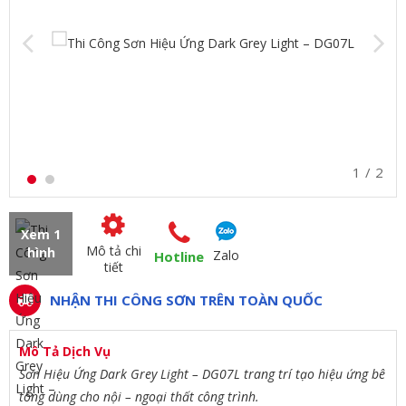
1
2
Xem 1
Mô tả chi
hình
Zalo
Hotline
tiết
NHẬN THI CÔNG SƠN TRÊN TOÀN QUỐC
Mô Tả Dịch Vụ
Sơn Hiệu Ứng Dark Grey Light – DG07L trang trí tạo hiệu ứng bê
tông dùng cho nội – ngoại thất công trình.