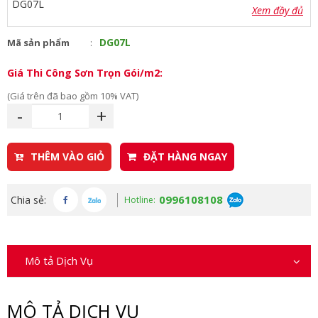
Xem đầy đủ
DG07L
Mã sản phẩm
Giá Thi Công Sơn Trọn Gói/m2:
(Giá trên đã bao gồm 10% VAT)
-
+
THÊM VÀO GIỎ
ĐẶT HÀNG NGAY
0996108108
Chia sẻ:
Hotline:
Mô tả Dịch Vụ
MÔ TẢ DỊCH VỤ