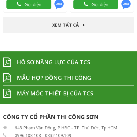
Gọi điện
Gọi điện
XEM TẤT CẢ
HỒ SƠ NĂNG LỰC CỦA TCS
MẪU HỢP ĐỒNG THI CÔNG
MÁY MÓC THIẾT BỊ CỦA TCS
CÔNG TY CỔ PHẦN THI CÔNG SƠN
643 Phạm Văn Đồng, P.HBC - TP. Thủ Đức, Tp.HCM
0996.108.108 - 0832.109.109