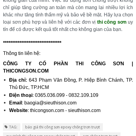
không gian của mình. Việc sử dụng sơn chống trượt không 
chỉ giúp tăng cường an toàn mà còn mang lại nhiều lợi ích 
khác như tăng tính thẩm mỹ và bảo vệ bề mặt. Hãy lựa chọn 
loại sơn phù hợp và liên hệ với các đơn vị 
thi công sơn
 uy 
tín để có được kết quả tốt nhất cho không gian của bạn.
********************************
Thông tin liên hệ:
CÔNG TY CỔ PHẦN THI CÔNG SƠN | 
THICONGSON.COM
Địa chỉ:
 643 Phạm Văn Đồng, P. Hiệp Bình Chánh, TP. 
Thủ Đức, TP.HCM
Điện thoại
: 0365.036.099 - 0832.109.109 
Email
: baogia@sieuthison.com
Website
: thicongson.com - sieuthison.com
TAG:
báo giá thi công sơn epoxy chống trơn trượt