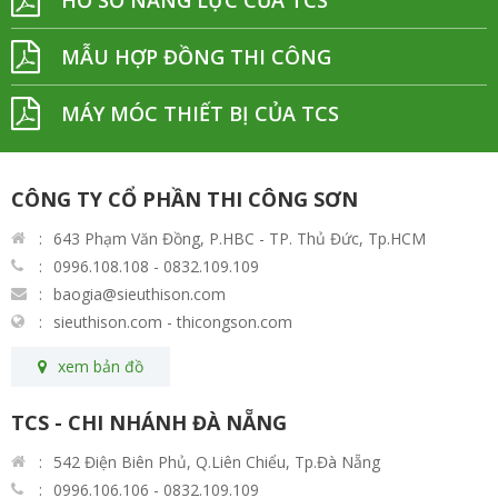
HỒ SƠ NĂNG LỰC CỦA TCS
MẪU HỢP ĐỒNG THI CÔNG
MÁY MÓC THIẾT BỊ CỦA TCS
CÔNG TY CỔ PHẦN THI CÔNG SƠN
643 Phạm Văn Đồng, P.HBC - TP. Thủ Đức, Tp.HCM
0996.108.108 - 0832.109.109
baogia@sieuthison.com
sieuthison.com - thicongson.com
xem bản đồ
TCS - CHI NHÁNH ĐÀ NẴNG
542 Điện Biên Phủ, Q.Liên Chiểu, Tp.Đà Nẵng
0996.106.106 - 0832.109.109