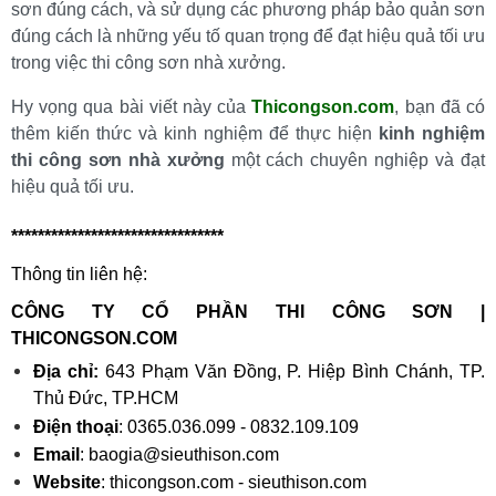
sơn đúng cách, và sử dụng các phương pháp bảo quản sơn 
đúng cách là những yếu tố quan trọng để đạt hiệu quả tối ưu 
trong việc thi công sơn nhà xưởng. 
Hy vọng qua bài viết này của 
Thicongson.com
, bạn đã có 
thêm kiến thức và kinh nghiệm để thực hiện 
kinh nghiệm 
thi công sơn nhà xưởng
 một cách chuyên nghiệp và đạt 
hiệu quả tối ưu.
********************************
Thông tin liên hệ:
CÔNG TY CỔ PHẦN THI CÔNG SƠN | 
THICONGSON.COM
Địa chỉ:
 643 Phạm Văn Đồng, P. Hiệp Bình Chánh, TP. 
Thủ Đức, TP.HCM
Điện thoại
: 0365.036.099 - 0832.109.109 
Email
: baogia@sieuthison.com
Website
: thicongson.com - sieuthison.com