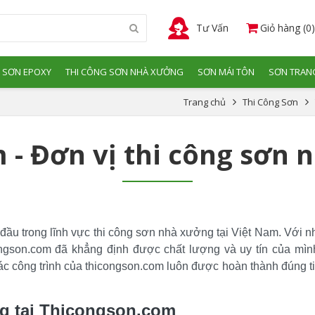
Tư Vấn
Giỏ hàng (0)
 SƠN EPOXY
THI CÔNG SƠN NHÀ XƯỞNG
SƠN MÁI TÔN
SƠN TRANG
Trang chủ
Thi Công Sơn
- Đơn vị thi công sơn 
 đầu trong lĩnh vực thi công sơn nhà xưởng tại Việt Nam. Với n
gson.com đã khẳng định được chất lượng và uy tín của mình t
ác công trình của thicongson.com luôn được hoàn thành đúng ti
ng tại Thicongson.com