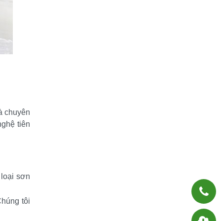
à chuyên 
ghệ tiên 
loại sơn 
úng tôi 