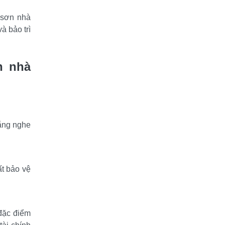
sơn nhà 
 bảo trì 
 nhà 
ắng nghe 
t bảo vệ 
đặc điểm 