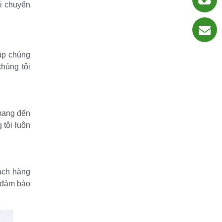
 chuyển 
úp chúng 
húng tôi 
mang đến 
tôi luôn 
ách hàng 
đảm bảo 