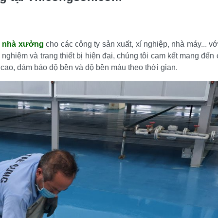
n nhà xưởng
 cho các công ty sản xuất, xí nghiệp, nhà máy... vớ
 nghiệm và trang thiết bị hiện đại, chúng tôi cam kết mang đến 
cao, đảm bảo độ bền và độ bền màu theo thời gian.