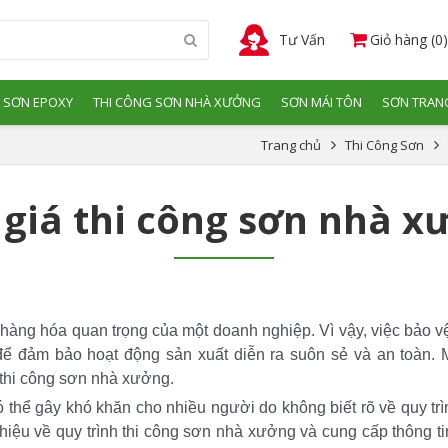
Tư Vấn
Giỏ hàng (0)
 SƠN EPOXY
THI CÔNG SƠN NHÀ XƯỞNG
SƠN MÁI TÔN
SƠN TRANG
Trang chủ
Thi Công Sơn
 giá thi công sơn nhà x
hàng hóa quan trọng của một doanh nghiệp. Vì vậy, việc bảo vệ
ể đảm bảo hoạt động sản xuất diễn ra suôn sẻ và an toàn. Mộ
 thi công sơn nhà xưởng. 
 thể gây khó khăn cho nhiều người do không biết rõ về quy trìn
i thiệu về quy trình thi công sơn nhà xưởng và cung cấp thông ti