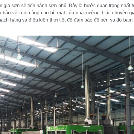
n gia sơn sẽ tiến hành sơn phủ. Đây là bước quan trọng nhất t
lớp bảo vệ cuối cùng cho bề mặt của nhà xưởng. Các chuyên gi
ách hàng và điều kiện thời tiết để đảm bảo độ bền và độ bám 