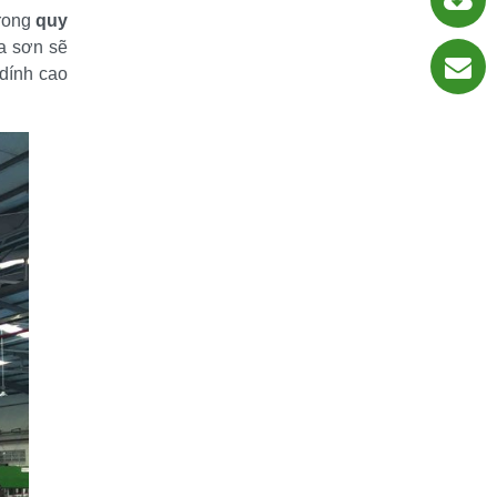
rong 
quy 
a sơn sẽ 
dính cao 