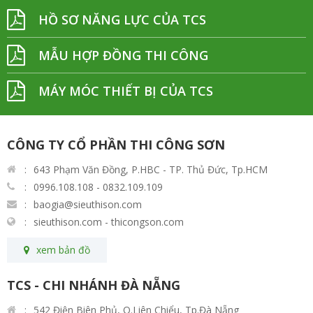
HỒ SƠ NĂNG LỰC CỦA TCS
MẪU HỢP ĐỒNG THI CÔNG
MÁY MÓC THIẾT BỊ CỦA TCS
CÔNG TY CỔ PHẦN THI CÔNG SƠN
643 Phạm Văn Đồng, P.HBC - TP. Thủ Đức, Tp.HCM
0996.108.108 - 0832.109.109
baogia@sieuthison.com
sieuthison.com - thicongson.com
xem bản đồ
TCS - CHI NHÁNH ĐÀ NẴNG
542 Điện Biên Phủ, Q.Liên Chiểu, Tp.Đà Nẵng