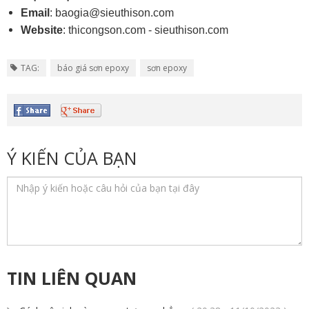
Email
: baogia@sieuthison.com
Website
: thicongson.com - sieuthison.com
TAG:
báo giá sơn epoxy
sơn epoxy
Ý KIẾN CỦA BẠN
TIN LIÊN QUAN